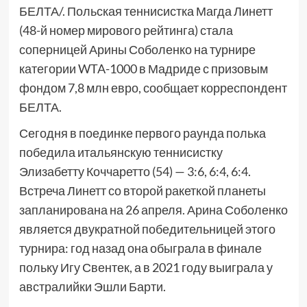
БЕЛТА/. Польская теннисистка Магда Линетт
(48-й номер мирового рейтинга) стала
соперницей Арины Соболенко на турнире
категории WTA-1000 в Мадриде с призовым
фондом 7,8 млн евро, сообщает корреспондент
БЕЛТА.
Сегодня в поединке первого раунда полька
победила итальянскую теннисистку
Элизабетту Коччаретто (54) — 3:6, 6:4, 6:4.
Встреча Линетт со второй ракеткой планеты
запланирована на 26 апреля. Арина Соболенко
является двукратной победительницей этого
турнира: год назад она обыграла в финале
польку Игу Свентек, а в 2021 году выиграла у
австралийки Эшли Барти.