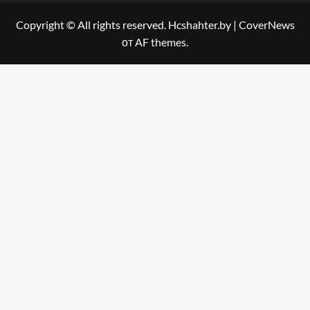
Copyright © All rights reserved. Hcshahter.by
|
CoverNews
от AF themes.