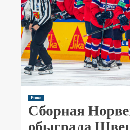
Разное
Сборная Норве
обыграла Швец