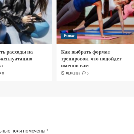
Разное
ть расходы на
Как выбрать формат
 эксплуатацию
тренировок: что подойдет
та
именно вам
0
01.07.2026
0
ьные поля помечены
*