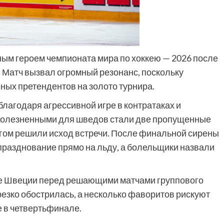
ым героем чемпионата мира по хоккею — 2026 после
. Матч вызвал огромный резонанс, поскольку
ных претендентов на золото турнира.
лагодаря агрессивной игре в контратаках и
болезненными для шведов стали две пропущенные
гом решили исход встречи. После финальной сирены
празднование прямо на льду, а болельщики назвали
е Швеции перед решающими матчами группового
резко обострилась, а несколько фаворитов рискуют
е в четвертьфинале.