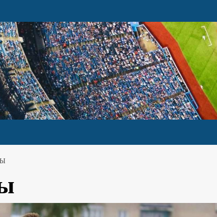
ДЫ
ды