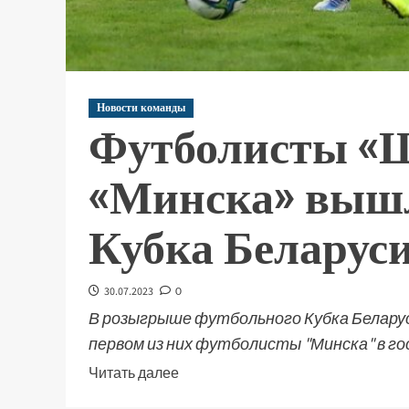
Новости команды
Футболисты «Ш
«Минска» вышл
Кубка Беларус
30.07.2023
0
В розыгрыше футбольного Кубка Беларус
первом из них футболисты "Минска" в гос
Читать далее