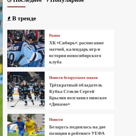
В тренде
Разное
ХК «Сибирь»: расписание
матчей, календарь игр и
история новосибирского
клуба
Новости белорусского хоккея
Трёхкратный обладатель
Кубка Стэнли Сергей
Брылин возглавил минское
«Динамо»
Новости
Беларусь поднялась на две
позиции в рейтинге УЕФА