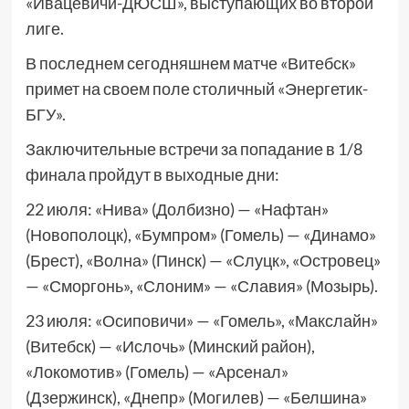
«Ивацевичи-ДЮСШ», выступающих во второй
лиге.
В последнем сегодняшнем матче «Витебск»
примет на своем поле столичный «Энергетик-
БГУ».
Заключительные встречи за попадание в 1/8
финала пройдут в выходные дни:
22 июля: «Нива» (Долбизно) — «Нафтан»
(Новополоцк), «Бумпром» (Гомель) — «Динамо»
(Брест), «Волна» (Пинск) — «Слуцк», «Островец»
— «Сморгонь», «Слоним» — «Славия» (Мозырь).
23 июля: «Осиповичи» — «Гомель», «Макслайн»
(Витебск) — «Ислочь» (Минский район),
«Локомотив» (Гомель) — «Арсенал»
(Дзержинск), «Днепр» (Могилев) — «Белшина»