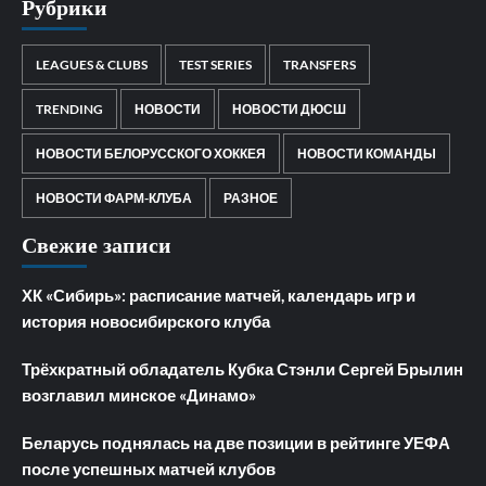
Рубрики
LEAGUES & CLUBS
TEST SERIES
TRANSFERS
TRENDING
НОВОСТИ
НОВОСТИ ДЮСШ
НОВОСТИ БЕЛОРУССКОГО ХОККЕЯ
НОВОСТИ КОМАНДЫ
НОВОСТИ ФАРМ-КЛУБА
РАЗНОЕ
Свежие записи
ХК «Сибирь»: расписание матчей, календарь игр и
история новосибирского клуба
Трёхкратный обладатель Кубка Стэнли Сергей Брылин
возглавил минское «Динамо»
Беларусь поднялась на две позиции в рейтинге УЕФА
после успешных матчей клубов