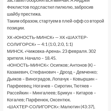
заставил обороняться минчан. А Андрей
Феклистов подсластил пилюлю, забросив
шайбу престижа.
Таким образом, стартуем в плей-офф со второй
позиции.
ХК «ЮНОСТЬ-МИНСК» — ХК «ШАХТЕР-
СОЛИГОРСК» — 4:1 (1:0, 2:0, 1:1)
МИНСК. «Чижовка-Арена». 23 февраля. 302
зрителя. Начало – 18.45.
«ЮНОСТЬ-МИНСК»: Осипков; Антонов (К) –
Казакевич, Стефанович – Дрозд – Демченко;
Дьяков – Виноградов, Лопачук – Ковыршин –
Парфеевец; Ногачев – Сиротин, Тютяев –
Рассейкин – Мингалеев; Брикун – Китаров –
Когалев; Парфенюк, Оксентюк.
«ШАХТЕР-СОЛИГОРСК»: Малютин (43:37),