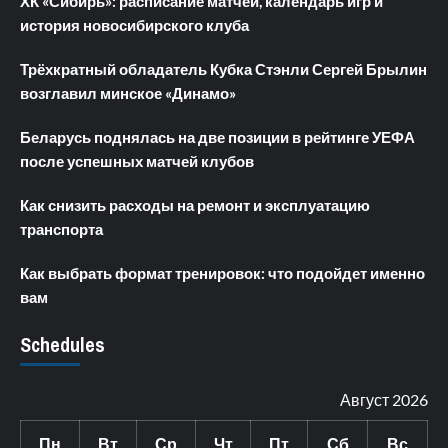
ХК «Сибирь»: расписание матчей, календарь игр и
история новосибирского клуба
Трёхкратный обладатель Кубка Стэнли Сергей Брылин
возглавил минское «Динамо»
Беларусь поднялась на две позиции в рейтинге УЕФА
после успешных матчей клубов
Как снизить расходы на ремонт и эксплуатацию
транспорта
Как выбрать формат тренировок: что подойдет именно
вам
Schedules
Август 2026
Пн
Вт
Ср
Чт
Пт
Сб
Вс