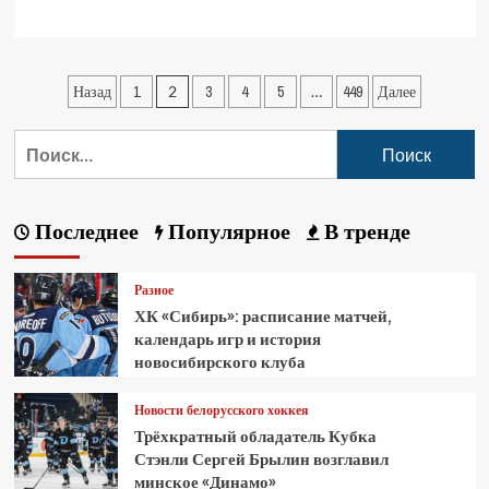
Назад
1
2
3
4
5
…
449
Далее
Последнее
Популярное
В тренде
Разное
ХК «Сибирь»: расписание матчей,
календарь игр и история
новосибирского клуба
Новости белорусского хоккея
Трёхкратный обладатель Кубка
Стэнли Сергей Брылин возглавил
минское «Динамо»