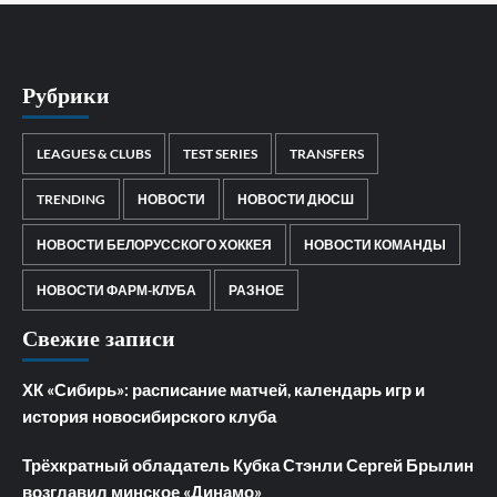
Рубрики
LEAGUES & CLUBS
TEST SERIES
TRANSFERS
TRENDING
НОВОСТИ
НОВОСТИ ДЮСШ
НОВОСТИ БЕЛОРУССКОГО ХОККЕЯ
НОВОСТИ КОМАНДЫ
НОВОСТИ ФАРМ-КЛУБА
РАЗНОЕ
Свежие записи
ХК «Сибирь»: расписание матчей, календарь игр и
история новосибирского клуба
Трёхкратный обладатель Кубка Стэнли Сергей Брылин
возглавил минское «Динамо»