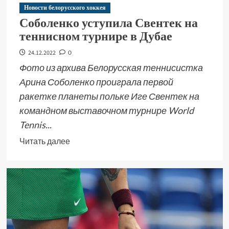
Новости белорусского хоккея
Соболенко уступила Свентек на
теннисном турнире в Дубае
24.12.2022
0
Фото из архива Белорусская теннисистка
Арина Соболенко проиграла первой
ракетке планеты польке Иге Свентек на
командном выставочном турнире World
Tennis...
Читать далее