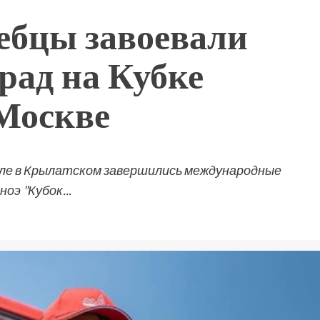
ебцы завоевали
град на Кубке
 Москве
нале в Крылатском завершились международные
оэ "Кубок...