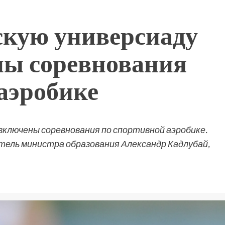
скую универсиаду
ны соревнования
аэробике
включены соревнования по спортивной аэробике.
ель министра образования Александр Кадлубай,