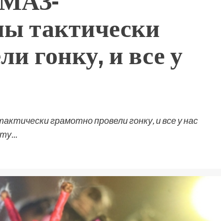
«МАЗ-
ы тактически
и гонку, и все у
актически грамотно провели гонку, и все у нас
у...