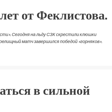
лет от Феклистова.
ти». Сегодня на льду СЗК скрестили клюшки
зрелищный матч завершился победой «горняков».
аться в сильной