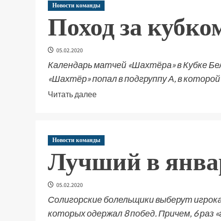
Новости команды
Поход за кубко
05.02.2020
Календарь матчей «Шахтёра» в Кубке Бел
«Шахтёр» попал в подгруппу А, в которой 
Читать далее
Новости команды
Лучший в янва
05.02.2020
Солигорские болельщики выберут игрока 
которых одержал 8 побед. Причем, 6 раз «г