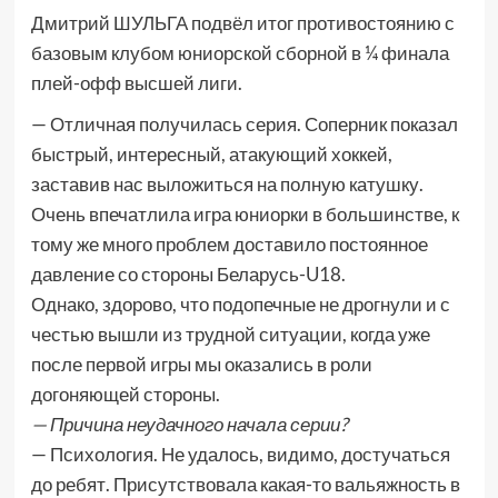
Дмитрий ШУЛЬГА подвёл итог противостоянию с
базовым клубом юниорской сборной в ¼ финала
плей-офф высшей лиги.
— Отличная получилась серия. Соперник показал
быстрый, интересный, атакующий хоккей,
заставив нас выложиться на полную катушку.
Очень впечатлила игра юниорки в большинстве, к
тому же много проблем доставило постоянное
давление со стороны Беларусь-U18.
Однако, здорово, что подопечные не дрогнули и с
честью вышли из трудной ситуации, когда уже
после первой игры мы оказались в роли
догоняющей стороны.
— Причина неудачного начала серии?
— Психология. Не удалось, видимо, достучаться
до ребят. Присутствовала какая-то вальяжность в