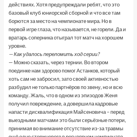
действиях. Хотя предупреждали ребят, что это
базовый клуб юниорской сборной и что все там
борются за место на чемпионате мира. Но в
первой игре глаза, что называется, не горели. Да и
вратарь соперника отыграл тот матч на хорошем
уровне.
— Как удалось переломить ход серии?
— Можно сказать, через тернии. Во втором
поединке нам здорово помог Астанков, который
хоть сам не забросил, зато своей активностью
разбудил не только партнёров по звену, но и всю
команду. Жаль, что в одном из эпизодов Женя
получил повреждение, а довершила кадровые
напасти дисквалификация Майсеновича – перед
выездными матчами это были серьёзные потери,
принимая во внимание отсутствие из-за травмы
ещё одно стержневого в регулярном чемпионате