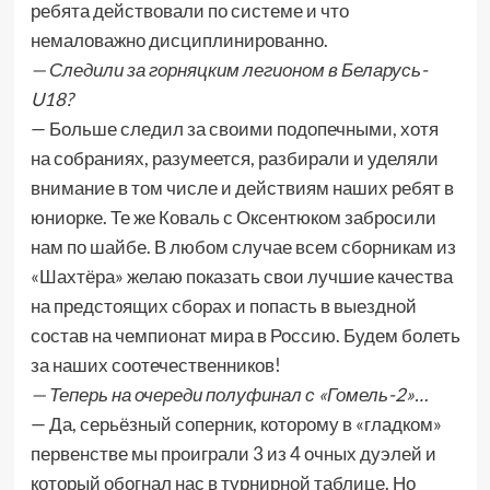
ребята действовали по системе и что
немаловажно дисциплинированно.
— Следили за горняцким легионом в Беларусь-
U18?
— Больше следил за своими подопечными, хотя
на собраниях, разумеется, разбирали и уделяли
внимание в том числе и действиям наших ребят в
юниорке. Те же Коваль с Оксентюком забросили
нам по шайбе. В любом случае всем сборникам из
«Шахтёра» желаю показать свои лучшие качества
на предстоящих сборах и попасть в выездной
состав на чемпионат мира в Россию. Будем болеть
за наших соотечественников!
— Теперь на очереди полуфинал с «Гомель-2»…
— Да, серьёзный соперник, которому в «гладком»
первенстве мы проиграли 3 из 4 очных дуэлей и
который обогнал нас в турнирной таблице. Но