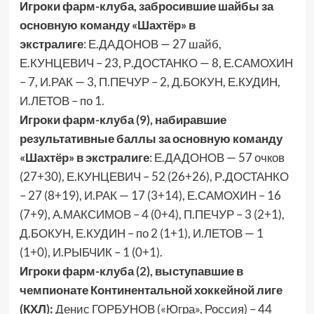
Игроки фарм-клуба, забросившие шайбы за
основную команду «Шахтёр» в
экстралиге
: Е.ДАДОНОВ — 27 шайб,
Е.КУНЦЕВИЧ – 23, Р.ДОСТАНКО — 8, Е.САМОХИН
– 7, И.РАК — 3, П.ПЕЧУР – 2, Д.БОКУН, Е.КУДИН,
И.ЛЕТОВ – по 1.
Игроки фарм-клуба (9), набиравшие
результативные баллы за основную команду
«Шахтёр» в экстралиге
: Е.ДАДОНОВ — 57 очков
(27+30), Е.КУНЦЕВИЧ – 52 (26+26), Р.ДОСТАНКО
– 27 (8+19), И.РАК — 17 (3+14), Е.САМОХИН – 16
(7+9), А.МАКСИМОВ – 4 (0+4), П.ПЕЧУР – 3 (2+1),
Д.БОКУН, Е.КУДИН – по 2 (1+1), И.ЛЕТОВ — 1
(1+0), И.РЫБЧИК – 1 (0+1).
Игроки фарм-клуба (2), выступавшие в
чемпионате Континентальной хоккейной лиге
(КХЛ):
Денис ГОРБУНОВ («Югра», Россия) – 44