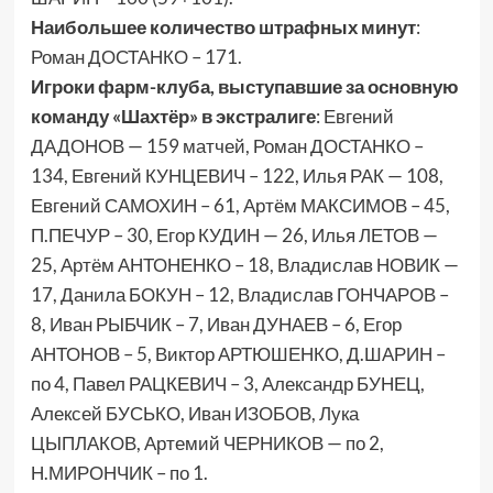
Наибольшее количество штрафных минут
:
Роман ДОСТАНКО – 171.
Игроки фарм-клуба, выступавшие за основную
команду «Шахтёр» в экстралиге
: Евгений
ДАДОНОВ — 159 матчей, Роман ДОСТАНКО –
134, Евгений КУНЦЕВИЧ – 122, Илья РАК — 108,
Евгений САМОХИН – 61, Артём МАКСИМОВ – 45,
П.ПЕЧУР – 30, Егор КУДИН — 26, Илья ЛЕТОВ —
25, Артём АНТОНЕНКО – 18, Владислав НОВИК —
17, Данила БОКУН – 12, Владислав ГОНЧАРОВ –
8, Иван РЫБЧИК – 7, Иван ДУНАЕВ – 6, Егор
АНТОНОВ – 5, Виктор АРТЮШЕНКО, Д.ШАРИН –
по 4, Павел РАЦКЕВИЧ – 3, Александр БУНЕЦ,
Алексей БУСЬКО, Иван ИЗОБОВ, Лука
ЦЫПЛАКОВ, Артемий ЧЕРНИКОВ — по 2,
Н.МИРОНЧИК – по 1.