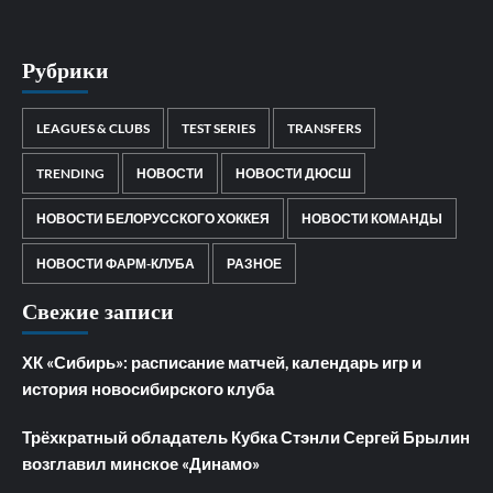
Рубрики
LEAGUES & CLUBS
TEST SERIES
TRANSFERS
TRENDING
НОВОСТИ
НОВОСТИ ДЮСШ
НОВОСТИ БЕЛОРУССКОГО ХОККЕЯ
НОВОСТИ КОМАНДЫ
НОВОСТИ ФАРМ-КЛУБА
РАЗНОЕ
Свежие записи
ХК «Сибирь»: расписание матчей, календарь игр и
история новосибирского клуба
Трёхкратный обладатель Кубка Стэнли Сергей Брылин
возглавил минское «Динамо»