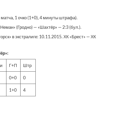
матча, 1 очко (1+0), 4 минуты штрафа).
Неман» (Гродно) — «Шахтёр» — 2:3 (бул.).
ск» в экстралиге: 10.11.2015. ХК «Брест» — ХК
ёр»:
ки
Г+П
Штр
0+0
0
1+0
4