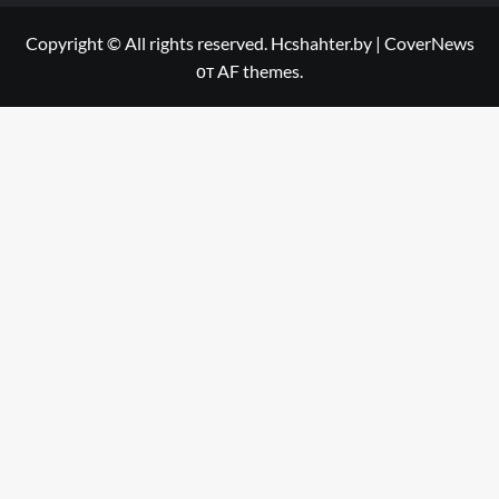
Copyright © All rights reserved. Hcshahter.by
|
CoverNews
от AF themes.