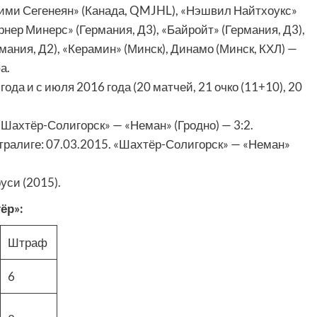
ми Сегенеян» (Канада, QMJHL), «Нэшвил Найтхоукс»
нер Минерс» (Германия, Д3), «Байройт» (Германия, Д3),
рмания, Д2), «Керамин» (Минск), Динамо (Минск, КХЛ) —
а.
ода и с июля 2016 года (20 матчей, 21 очко (11+10), 20
«Шахтёр-Солигорск» — «Неман» (Гродно) — 3:2.
тралиге: 07.03.2015. «Шахтёр-Солигорск» — «Неман»
уси (2015).
ёр»:
Штраф
6