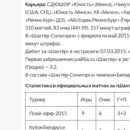
Карьера:
СДЮШОР «Юность» (Минск), «Чикути
(США, CHL), «Юность-Минск», ХК «Минск», «Хер
«Регенсбург» (Д3), «Айсбэрен Регенсбург» (Ге
310 матчей, 83 очка (44+39), 157 минут штраф
В «Шахтёр-Солигорск» с февряля по май 2015 г
минут штрафа).
Дебют за «Шахтёр» в экстралиге: 07.03.2015. 
Первая заброшенная шайба за «Шахтёр» в экс
(Гродно) — 3:2.
В составе «Шахтёр-Солигорск» чемпион Белар
Статистика в официальных матчах за «Шахт
Турнир
Игры
Очки
Г+П
Плей-офф-2015
9
6
3+3
Кубок Беларуси