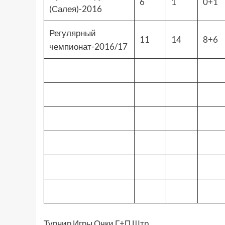
6
1
0+1
(Салея)-2016
Регулярный
11
14
8+6
чемпионат-2016/17
Турнир Игры Очки Г+П Штр