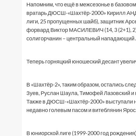
Напомним, что ещё в межсезонье в базово
вратарь ДЮСШ-«Шахтёр-2000» Кирилл АНД
лиги, 25 пропущенных шайб), защитник Арс
форвард Виктор МАСИЛЕВИЧ (14, 3 (2+1), 2)
солигорчанин – центральный нападающий Ан
Теперь горняцкий юношеский десант увели
В «Шахтёр-2», таким образом, остались сл
Зуев, Руслан Шаула, Тимофей Лазовский и
Также в ДЮСШ-«Шахтёр-2000» выступали н
недавно голевым пасом и витеблянин Яр
В юниорской лиге (1999-2000 год рождени