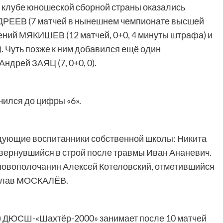
м клубе юношеской сборной страны оказались
РЕЕВ (7 матчей в нынешнем чемпионате высшей
ений МЯКИШЕВ (12 матчей, 0+0, 4 минуты штрафа) и
. Чуть позже к ним добавился ещё один
дрей ЗАЯЦ (7, 0+0, 0).
чился до цифры «6».
едующие воспитанники собственной школы: Никита
 вернувшийся в строй после травмы Иван Ананевич.
овополочанин Алексей Котеловский, отметившийся
ослав МОСКАЛЁВ.
я) ДЮСШ-«Шахтёр-2000» занимает после 10 матчей