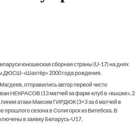
ларуси юношеская сборная страны (U-17) на днях
лы ДЮСШ-«Шахтёр» 2000 года рождения.
Магдеев, отправились автор первой чисто
ван НЕКРАСОВ (13 матчей за фарм-клуб в «вышке», 2
по линии атаки Максим ГИРДЮК (3+3 за 6 матчей в
е прошлого сезона в Солигорск из Витебска. В
лючены в заявку Беларусь-U17.