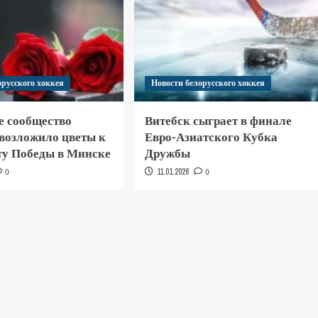
орусского хоккея
Новости белорусского хоккея
е сообщество
Витебск сыграет в финале
 возложило цветы к
Евро-Азиатского Кубка
у Победы в Минске
Дружбы
0
11.01.2026
0