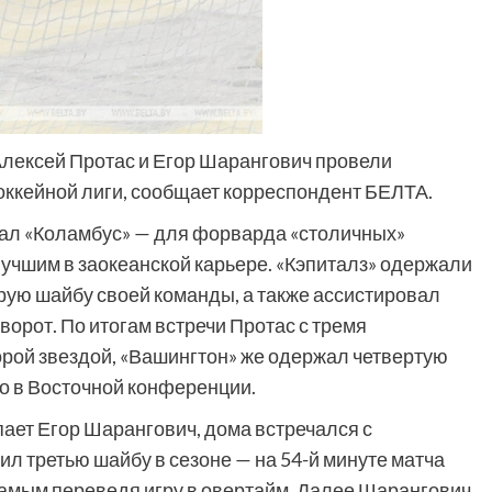
лексей Протас и Егор Шарангович провели
оккейной лиги, сообщает корреспондент БЕЛТА.
мал «Коламбус» — для форварда «столичных»
лучшим в заокеанской карьере. «Кэпиталз» одержали
орую шайбу своей команды, а также ассистировал
ворот. По итогам встречи Протас с тремя
рой звездой, «Вашингтон» же одержал четвертую
то в Восточной конференции.
пает Егор Шарангович, дома встречался с
л третью шайбу в сезоне — на 54-й минуте матча
 самым переведя игру в овертайм. Далее Шарангович