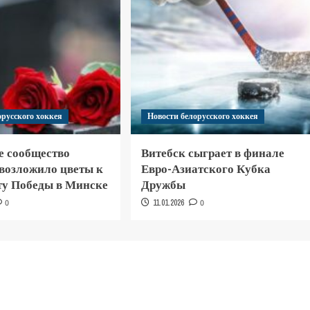
орусского хоккея
Новости белорусского хоккея
е сообщество
Витебск сыграет в финале
 возложило цветы к
Евро-Азиатского Кубка
у Победы в Минске
Дружбы
0
11.01.2026
0