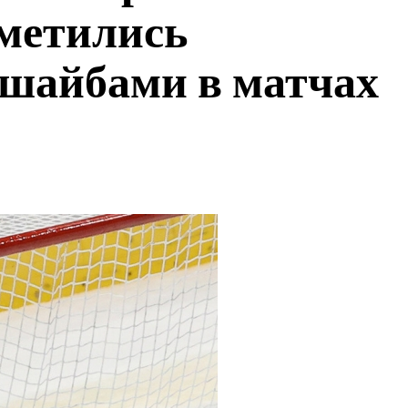
метились
шайбами в матчах