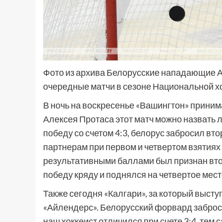
Фото из архива Белорусские нападающие А
очередные матчи в сезоне Национальной х
В ночь на воскресенье «Вашингтон» прини
Алексея Протаса этот матч можно назвать 
победу со счетом 4:3, белорус забросил вт
партнерам при первом и четвертом взятиях 
результативными баллами был признан вто
победу кряду и поднялся на четвертое мес
Также сегодня «Калгари», за который высту
«Айлендерс». Белорусский форвард заброси
наш хоккеист отличился при счете 3:4, тем