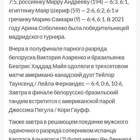
7:5, россиянку Мирру Андрееву (194) — 6:3, 6:1,
египтянку Маяр Шериф (59) — 2:6, 6:2, 6:1 и
гречанку Марию Саккари (9) — 6:4, 6:1. В 2021
году Арина Соболенко была победительницей
мадридского турнира.
Вчера в полуфинале парного разряда
белоруска Виктория Азаренко и бразильянка
Беатрис Хаддад Майя одолели в трехсетовом
матче американо-канадский дуэт Тейлор
Таунсенд / Лейла Фернандес — 6:4, 0:6, 10:6.
Завтра в финале белорусско-бразильский
тандем встретится с американской парой
Джессика Пегула / Кори Гауфф.
Также завтра в решающем поединке мужского
одиночного разряда соперником испанца
Карлоса Алькараса (2) будет немец Ян-Леннард