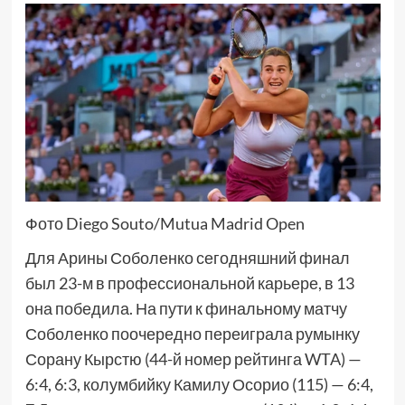
Фото Diego Souto/Mutua Madrid Open
Для Арины Соболенко сегодняшний финал
был 23-м в профессиональной карьере, в 13
она победила. На пути к финальному матчу
Соболенко поочередно переиграла румынку
Сорану Кырстю (44-й номер рейтинга WTA) —
6:4, 6:3, колумбийку Камилу Осорио (115) — 6:4,