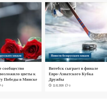
орусского хоккея
Новости белорусского хоккея
е сообщество
Витебск сыграет в финале
 возложило цветы к
Евро-Азиатского Кубка
у Победы в Минске
Дружбы
0
11.01.2026
0