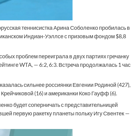
русская теннисистка Арина Соболенко пробилась в
иканском Индиан-Уэллсе с призовым фондом $8,8
собых проблем переиграла в двух партиях гречанку
тинге WTA, — 6:2, 6:3. Встреча продолжалась 1 час
казалась сильнее россиянки Евгении Родиной (427),
Крейчиковой (16) и американки Коко Гауфф (6).
нко будет соперничать с представительницей
вшей первую ракетку планеты польку Игу Свентек —