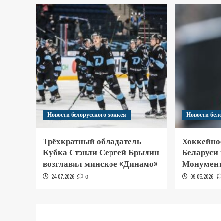
Новости белорусского хоккея
Новости бел
Трёхкратный обладатель
Хоккейно
Кубка Стэнли Сергей Брылин
Беларуси
возглавил минское «Динамо»
Монумент
24.07.2026
0
09.05.2026