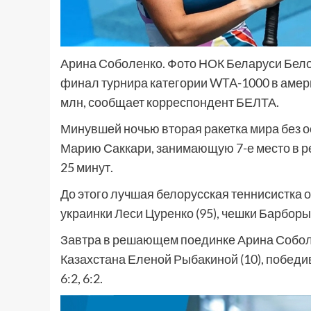
Арина Соболенко. Фото НОК Беларуси Бело
финал турнира категории WTA-1000 в амер
млн, сообщает корреспондент БЕЛТА.
Минувшей ночью вторая ракетка мира без о
Марию Саккари, занимающую 7-е место в рей
25 минут.
До этого лучшая белорусская теннисистка о
украинки Леси Цуренко (95), чешки Барборы 
Завтра в решающем поединке Арина Соболе
Казахстана Еленой Рыбакиной (10), победи
6:2, 6:2.