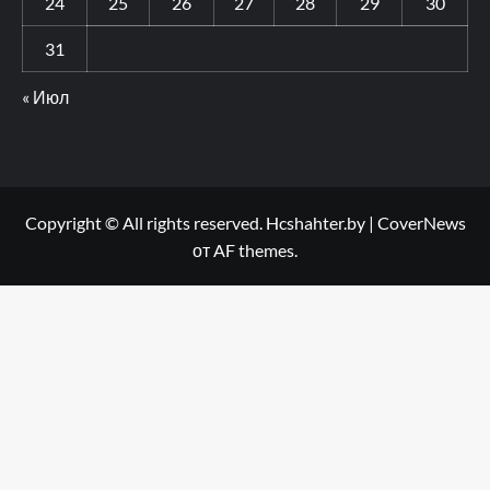
24
25
26
27
28
29
30
31
« Июл
Copyright © All rights reserved. Hcshahter.by
|
CoverNews
от AF themes.