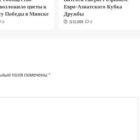
 возложило цветы к
Евро-Азиатского Кубка
у Победы в Минске
Дружбы
0
11.01.2026
0
ьные поля помечены
*