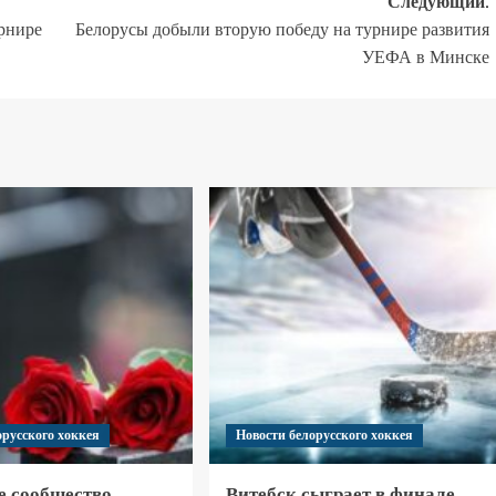
Следующий:
урнире
Белорусы добыли вторую победу на турнире развития
УЕФА в Минске
орусского хоккея
Новости белорусского хоккея
е сообщество
Витебск сыграет в финале