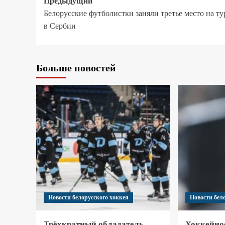
Предыдущий
Белорусские футболистки заняли третье место на т
в Сербии
Больше новостей
Новости белорусского хоккея
Новости бел
Трёхкратный обладатель
Хоккейно