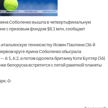
Арина Соболенко вышла в четвертьфинальную
ине с призовым фондом $8,1 млн, сообщает
 итальянскую теннисистку Ясмин Паолини (36-й
 В первом круге Арина Соболенко обыграла
6:1, 6:2, а потом одолела британку Кэти Бултер (56)
инке белоруска встретится с пятой ракеткой планеты
ря.-0-