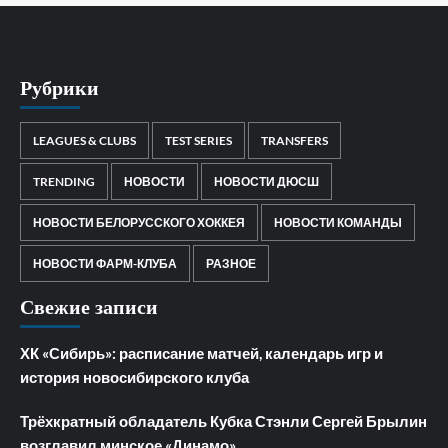
Рубрики
LEAGUES & CLUBS
TEST SERIES
TRANSFERS
TRENDING
НОВОСТИ
НОВОСТИ ДЮСШ
НОВОСТИ БЕЛОРУССКОГО ХОККЕЯ
НОВОСТИ КОМАНДЫ
НОВОСТИ ФАРМ-КЛУБА
РАЗНОЕ
Свежие записи
ХК «Сибирь»: расписание матчей, календарь игр и
история новосибирского клуба
Трёхкратный обладатель Кубка Стэнли Сергей Брылин
возглавил минское «Динамо»