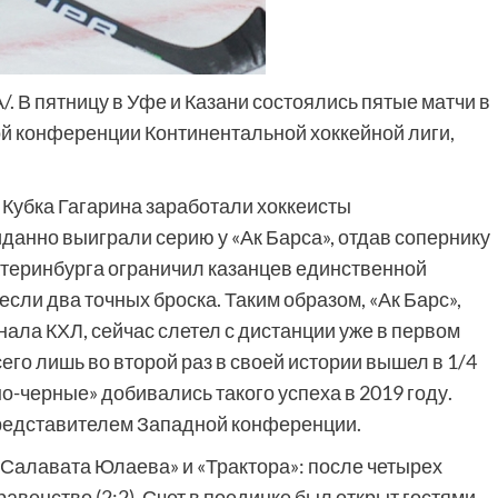
/. В пятницу в Уфе и Казани состоялись пятые матчи в
й конференции Континентальной хоккейной лиги,
 Кубка Гагарина заработали хоккеисты
данно выиграли серию у «Ак Барса», отдав сопернику
Екатеринбурга ограничил казанцев единственной
сли два точных броска. Таким образом, «Ак Барс»,
ала КХЛ, сейчас слетел с дистанции уже в первом
его лишь во второй раз в своей истории вышел в 1/4
о-черные» добивались такого успеха в 2019 году.
представителем Западной конференции.
«Салавата Юлаева» и «Трактора»: после четырех
авенство (2:2). Счет в поединке был открыт гостями