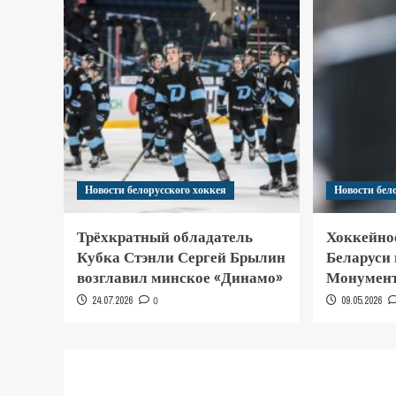
Новости белорусского хоккея
Новости бел
Трёхкратный обладатель
Хоккейно
Кубка Стэнли Сергей Брылин
Беларуси
возглавил минское «Динамо»
Монумент
24.07.2026
0
09.05.2026