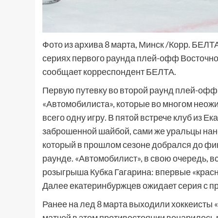
Фото из архива 8 марта, Минск /Корр. БЕЛТА
сериях первого раунда плей-офф Восточно
сообщает корреспондент БЕЛТА.
Первую путевку во второй раунд плей-офф
«Автомобилиста», которые во многом неожи
всего одну игру. В пятой встрече клуб из 
заброшенной шайбой, сами же уральцы нане
который в прошлом сезоне добрался до фин
раунде. «Автомобилист», в свою очередь, вс
розыгрыша Кубка Гагарина: впервые «красн
Далее екатеринбуржцев ожидает серия с 
Ранее на лед 8 марта выходили хоккеисты 
матчей в этом противостоянии воцарилось р