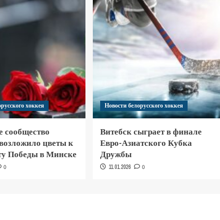
орусского хоккея
Новости белорусского хоккея
е сообщество
Витебск сыграет в финале
 возложило цветы к
Евро-Азиатского Кубка
у Победы в Минске
Дружбы
0
11.01.2026
0