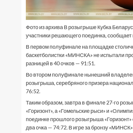
Фото из архива В розыгрыше Кубка Беларус
участники решающего поединка, сообщает
В первом полуфинале на площадке столич
баскетболистки «МИНСКА» не испытали про
разницей в 40 очков — 91:51.
Во втором полуфинале нынешний владелец
розыгрыша, серебряного призера национал
76:52.
Таким образом, завтра в финале 27-го роз
«Горизонт», а «Гомельские рыси» и «Олимп
поединке прошлого розыгрыша «Горизонт» 
два очка — 74:72. В игре за бронзу «МИНСК»