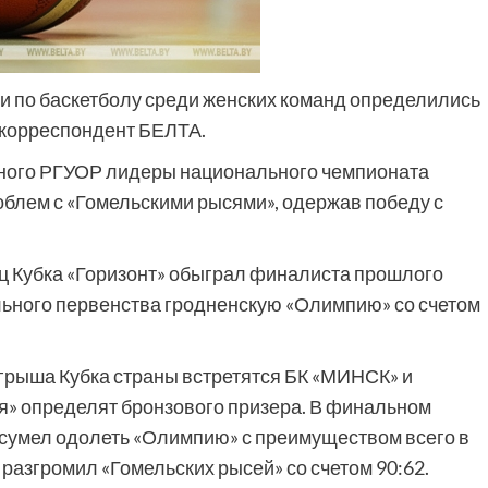
и по баскетболу среди женских команд определились
 корреспондент БЕЛТА.
ного РГУОР лидеры национального чемпионата
блем с «Гомельскими рысями», одержав победу с
 Кубка «Горизонт» обыграл финалиста прошлого
ьного первенства гродненскую «Олимпию» со счетом
ыгрыша Кубка страны встретятся БК «МИНСК» и
ия» определят бронзового призера. В финальном
сумел одолеть «Олимпию» с преимуществом всего в
 разгромил «Гомельских рысей» со счетом 90:62.