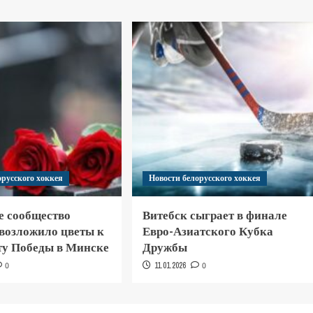
орусского хоккея
Новости белорусского хоккея
е сообщество
Витебск сыграет в финале
 возложило цветы к
Евро-Азиатского Кубка
у Победы в Минске
Дружбы
0
11.01.2026
0