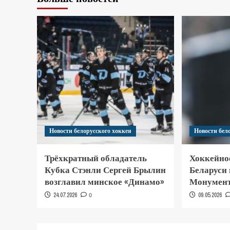
Новости белорусского хоккея
Новости бел
Трёхкратный обладатель
Хоккейно
Кубка Стэнли Сергей Брылин
Беларуси
возглавил минское «Динамо»
Монумент
24.07.2026
0
09.05.2026