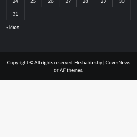
24
25
26
27
28
29
30
31
« Июл
Copyright © All rights reserved. Hcshahter.by
|
CoverNews
от AF themes.