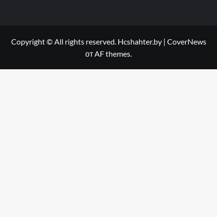
Copyright © All rights reserved. Hcshahter.by
|
CoverNews
от AF themes.