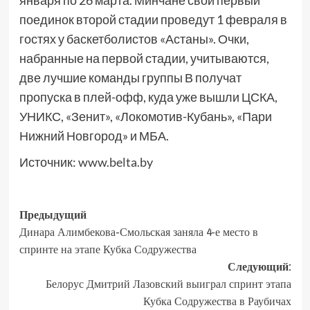
января по 26 марта. Минчане свой первый
поединок второй стадии проведут 1 февраля в
гостях у баскетболистов «Астаны». Очки,
набранные на первой стадии, учитываются,
две лучшие команды группы В получат
пропуска в плей-офф, куда уже вышли ЦСКА,
УНИКС, «Зенит», «Локомотив-Кубань», «Пари
Нижний Новгород» и МБА.
Источник:
www.belta.by
Предыдущий
Динара Алимбекова-Смольская заняла 4-е место в
спринте на этапе Кубка Содружества
Следующий:
Белорус Дмитрий Лазовский выиграл спринт этапа
Кубка Содружества в Раубичах