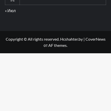
« Июл
Copyright © All rights reserved. Hcshahter.by
|
CoverNews
от AF themes.