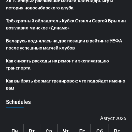
ХК «Сибирь»: расписание матчей, календарь игр и
история новосибирского клуба
Трёхкратный обладатель Кубка Стэнли Сергей Брылин
возглавил минское «Динамо»
Беларусь поднялась на две позиции в рейтинге УЕФА
после успешных матчей клубов
Как снизить расходы на ремонт и эксплуатацию
транспорта
Как выбрать формат тренировок: что подойдет именно
вам
Schedules
Август 2026
Пн
Вт
Ср
Чт
Пт
Сб
Вс