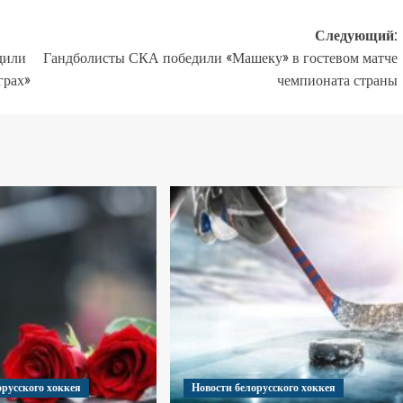
Следующий:
дили
Гандболисты СКА победили «Машеку» в гостевом матче
грах»
чемпионата страны
орусского хоккея
Новости белорусского хоккея