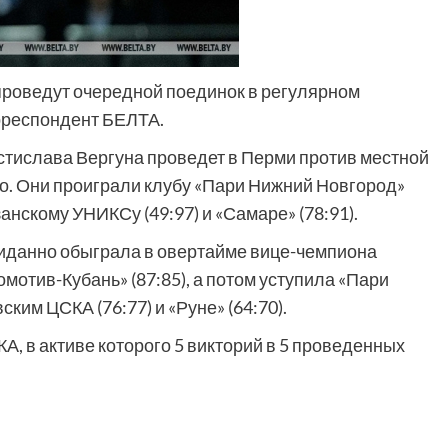
роведут очередной поединок в регулярном
рреспондент БЕЛТА.
стислава Вергуна проведет в Перми против местной
о. Они проиграли клубу «Пари Нижний Новгород»
занскому УНИКСу (49:97) и «Самаре» (78:91).
иданно обыграла в овертайме вице-чемпиона
мотив-Кубань» (87:85), а потом уступила «Пари
ским ЦСКА (76:77) и «Руне» (64:70).
, в активе которого 5 викторий в 5 проведенных