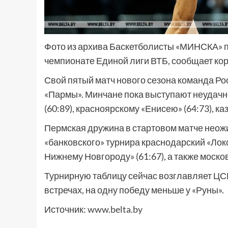
Фото из архива Баскетболисты «МИНСКА» п
чемпионате Единой лиги ВТБ, сообщает ко
Свой пятый матч нового сезона команда Ро
«Пармы». Минчане пока выступают неудачн
(60:89), красноярскому «Енисею» (64:73), ка
Пермская дружина в стартовом матче неож
«банковского» турнира краснодарский «Локо
Нижнему Новгороду» (61:67), а также москов
Турнирную таблицу сейчас возглавляет ЦСКА
встречах, на одну победу меньше у «Руны».
Источник:
www.belta.by