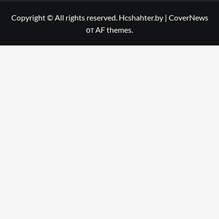
Copyright © All rights reserved. Hcshahter.by
|
CoverNews
от AF themes.