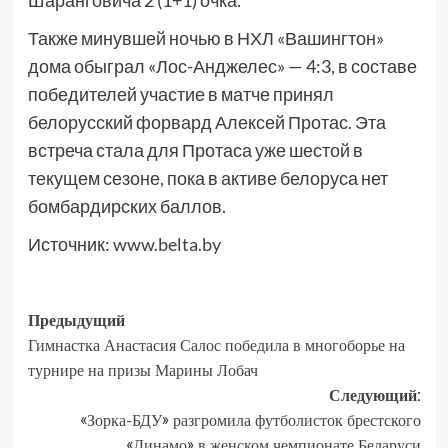
Шаранговича 2 (1+1) очка.
Также минувшей ночью в НХЛ «Вашингтон»
дома обыграл «Лос-Анджелес» — 4:3, в составе
победителей участие в матче принял
белорусский форвард Алексей Протас. Эта
встреча стала для Протаса уже шестой в
текущем сезоне, пока в активе белоруса нет
бомбардирских баллов.
Источник:
www.belta.by
Предыдущий
Гимнастка Анастасия Салос победила в многоборье на
турнире на призы Марины Лобач
Следующий:
«Зорка-БДУ» разгромила футболисток брестского
«Динамо» в женском чемпионате Беларуси