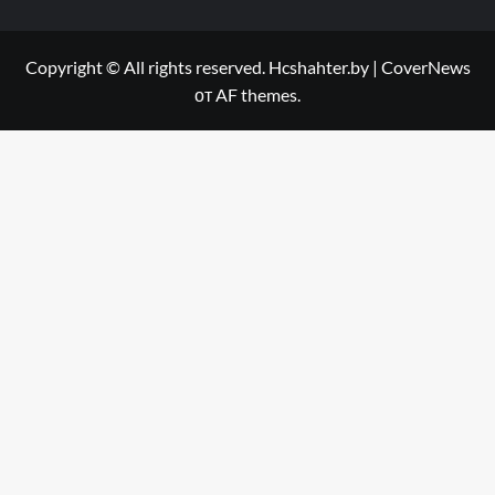
Copyright © All rights reserved. Hcshahter.by
|
CoverNews
от AF themes.