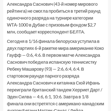
Александра Саснович (43-й номер мирового
рейтинга) не смогла пробиться в третий раунд
одиночного разряда на турнире категории
WTA-1000 в Дубае с призовым фондом $2,7
млн, сообщает корреспондент БЕЛТА.
Сегодня в 1/16 финала белоруска уступила в
двух партиях 6-й ракетке мира американке Коко
Гауфф — 0:6, 4:6. В первом матче Александра
Саснович победила испанскую теннисистку
Ребеку Машарову (93) — 2:6, 6:4, 6:4. В
стартовом раунде парного разряда
Александра Саснович и китаянка Сюй Ифань
переиграли британский тандем Херриет Дарт /
Эден Силва — 4:6, 6:1, 10:6. Завтра в 1/8
финала они встретятся с американо-канадским
дуэтом Бетани Маттек-Сандс / Лейла