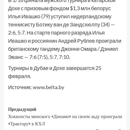
В 1/16 финала мужского турнира в катарской
Дохе с призовым фондом $1,3 млн белорус
Илья Ивашко (79) уступил нидерландскому
теннисисту Ботику ван де Зандсхюлпу (34) —
2:6, 5:7. На старте парного разряда Илья
Ивашко и россиянин Андрей Рублев проиграли
британскому тандему Джонни Омара / Дэниел
Эванс — 7:6 (7:5), 5:7, 7:10.
Турниры в Дубае и Дохе завершатся 25
февраля.
Источник:
www.belta.by
Предыдущий
Хоккеисты минского «Динамо» на своем льду проиграли
«Трактору» в КХЛ