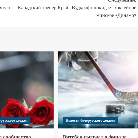
овную
Канадский тренер Крэйг Вудкрофт покидает хоккейное
минское «Динамо»
орусского хоккея
Новости белорусского хоккея
е сообщество
Витебск сыграет в финале