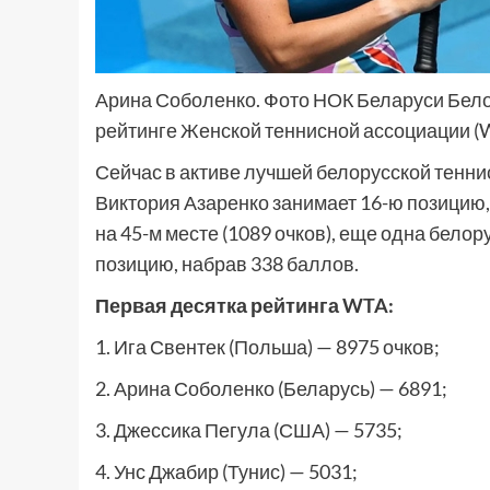
Арина Соболенко. Фото НОК Беларуси Бело
рейтинге Женской теннисной ассоциации (
Сейчас в активе лучшей белорусской теннис
Виктория Азаренко занимает 16-ю позицию
на 45-м месте (1089 очков), еще одна бел
позицию, набрав 338 баллов.
Первая десятка рейтинга WTA:
1. Ига Свентек (Польша) — 8975 очков;
2. Арина Соболенко (Беларусь) — 6891;
3. Джессика Пегула (США) — 5735;
4. Унс Джабир (Тунис) — 5031;