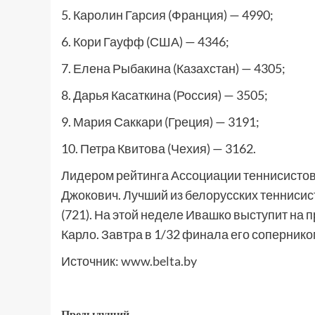
5. Каролин Гарсия (Франция) — 4990;
6. Кори Гауфф (США) — 4346;
7. Елена Рыбакина (Казахстан) — 4305;
8. Дарья Касаткина (Россия) — 3505;
9. Мария Саккари (Греция) — 3191;
10. Петра Квитова (Чехия) — 3162.
Лидером рейтинга Ассоциации теннисистов
Джокович. Лучший из белорусских теннисис
(721). На этой неделе Ивашко выступит на 
Карло. Завтра в 1/32 финала его сопернико
Источник:
www.belta.by
Предыдущий