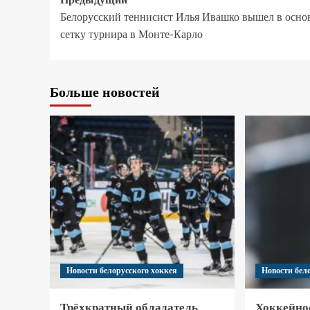
Белорусский теннисист Илья Ивашко вышел в осн
сетку турнира в Монте-Карло
Больше новостей
Новости белорусского хоккея
Новости бел
Трёхкратный обладатель
Хоккейно