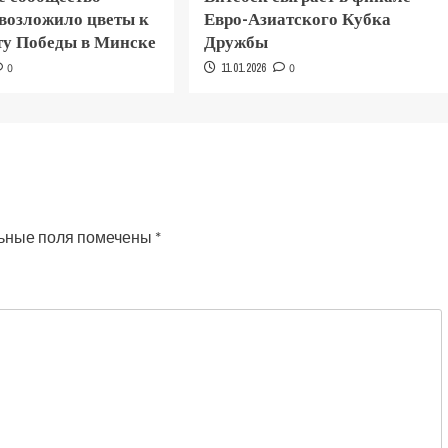
 возложило цветы к
Евро-Азиатского Кубка
у Победы в Минске
Дружбы
0
11.01.2026
0
ьные поля помечены
*