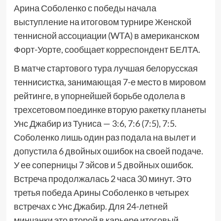
Арина Соболенко с победы начала
выступление на итоговом турнире Женской
теннисной ассоциации (WTA) в американском
Форт-Уорте, сообщает корреспондент БЕЛТА.
В матче стартового тура лучшая белорусская
теннисистка, занимающая 7-е место в мировом
рейтинге, в упорнейшей борьбе одолела в
трехсетовом поединке вторую ракетку планеты
Унс Джабир из Туниса — 3:6, 7:6 (7:5), 7:5.
Соболенко лишь один раз подала на вылет и
допустила 6 двойных ошибок на своей подаче.
У ее соперницы 7 эйсов и 5 двойных ошибок.
Встреча продолжалась 2 часа 30 минут. Это
третья победа Арины Соболенко в четырех
встречах с Унс Джабир. Для 24-летней
минчанки это второй в карьере итоговый