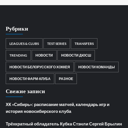
Рубрики
LEAGUES & CLUBS
TEST SERIES
TRANSFERS
TRENDING
НОВОСТИ
НОВОСТИ ДЮСШ
НОВОСТИ БЕЛОРУССКОГО ХОККЕЯ
НОВОСТИ КОМАНДЫ
НОВОСТИ ФАРМ-КЛУБА
РАЗНОЕ
Свежие записи
ХК «Сибирь»: расписание матчей, календарь игр и
история новосибирского клуба
Трёхкратный обладатель Кубка Стэнли Сергей Брылин