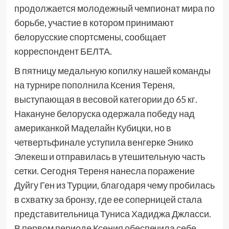
продолжается молодежный чемпионат мира по
борьбе, участие в котором принимают
белорусские спортсмены, сообщает
корреспондент БЕЛТА.
В пятницу медальную копилку нашей команды
на турнире пополнила Ксения Тереня,
выступающая в весовой категории до 65 кг.
Накануне белоруска одержала победу над
американкой Маделайн Кубицки, но в
четвертьфинале уступила венгерке Энико
Элекеш и отправилась в утешительную часть
сетки. Сегодня Тереня нанесла поражение
Дуйгу Ген из Турции, благодаря чему пробилась
в схватку за бронзу, где ее соперницей стала
представительница Туниса Хадиджа Джласси.
В первом периоде Ксения обеспечила себе