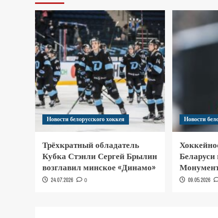
Новости белорусского хоккея
Новости бел
Трёхкратный обладатель
Хоккейно
Кубка Стэнли Сергей Брылин
Беларуси
возглавил минское «Динамо»
Монумент
24.07.2026
0
09.05.2026