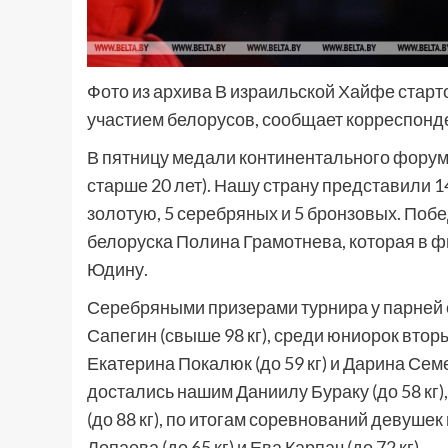
Фото из архива В израильской Хайфе старт
участием белорусов, сообщает корреспонд
В пятницу медали континентального форум
старше 20 лет). Нашу страну представили 1
золотую, 5 серебряных и 5 бронзовых. Побе
белоруска Полина Грамотнева, которая в 
Юдину.
Серебряными призерами турнира у парней с
Сапегин (свыше 98 кг), среди юниорок вторы
Екатерина Покалюк (до 59 кг) и Дарина Сем
достались нашим Даниилу Бураку (до 58 кг)
(до 88 кг), по итогам соревнований девуше
Лопаева (до 65 кг) и Ева Карпач (до 72 кг).