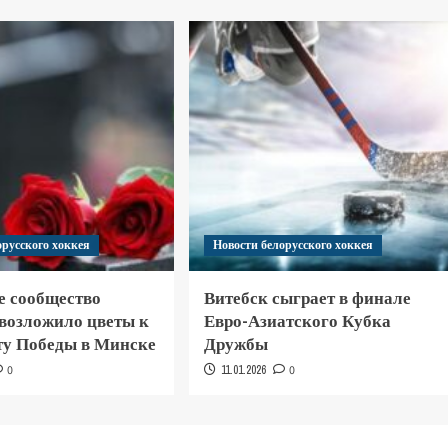
орусского хоккея
Новости белорусского хоккея
е сообщество
Витебск сыграет в финале
 возложило цветы к
Евро-Азиатского Кубка
у Победы в Минске
Дружбы
0
11.01.2026
0