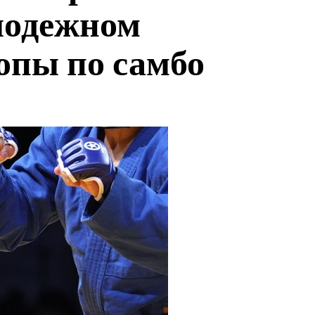
лодежном
опы по самбо