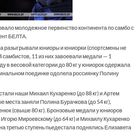
овало молодежное первенство континента по самбо с
ент БЕЛТА.
а разыгрывали юниоры и юниорки (спортсмены не
4 самбистов, 11 из них завоевали медали — 1
ду в весовой категории до 80 кг у юниорок одержала
финальном поединке одолела россиянку Полину
тали наши Михаил Кухаренко (до 88 кг) и Артем
е места заняли Полина Бурачкова (до 54 кг),
енюк (свыше 80 кг). Бронзовые медали у юниоров
, Игорю Мироевскому (до 64 кг) и Михаилу Кухаренко
к на третью ступень пьедестала поднялись Елизавета