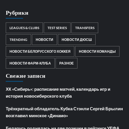
Рубрики
LEAGUES & CLUBS
TEST SERIES
TRANSFERS
TRENDING
НОВОСТИ
НОВОСТИ ДЮСШ
НОВОСТИ БЕЛОРУССКОГО ХОККЕЯ
НОВОСТИ КОМАНДЫ
НОВОСТИ ФАРМ-КЛУБА
РАЗНОЕ
Свежие записи
ХК «Сибирь»: расписание матчей, календарь игр и
история новосибирского клуба
Трёхкратный обладатель Кубка Стэнли Сергей Брылин
возглавил минское «Динамо»
Беларусь поднялась на две позиции в рейтинге УЕФА