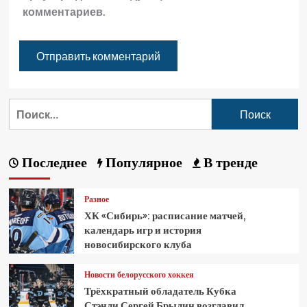
комментариев.
Последнее
Популярное
В тренде
Разное
ХК «Сибирь»: расписание матчей,
календарь игр и история
новосибирского клуба
Новости белорусского хоккея
Трёхкратный обладатель Кубка
Стэнли Сергей Брылин возглавил