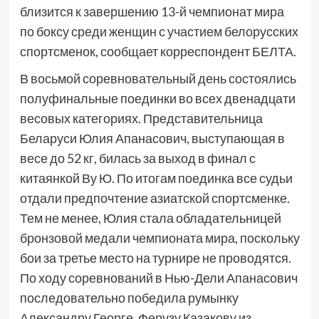
близится к завершению 13-й чемпионат мира
по боксу среди женщин с участием белорусских
спортсменок, сообщает корреспондент БЕЛТА.
В восьмой соревновательный день состоялись
полуфинальные поединки во всех двенадцати
весовых категориях. Представительница
Беларуси Юлия Апанасович, выступающая в
весе до 52 кг, билась за выход в финал с
китаянкой Ву Ю. По итогам поединка все судьи
отдали предпочтение азиатской спортсменке.
Тем не менее, Юлия стала обладательницей
бронзовой медали чемпионата мира, поскольку
бои за третье место на турнире не проводятся.
По ходу соревнований в Нью-Дели Апанасович
последовательно победила румынку
Александру Георге, Ферузу Казакову из