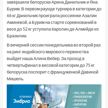
завершили белоруски Арина Данильчик и Яна
Бурим. В первом раунде турнира в категории до
66 кг Данильчик проиграла россиянке Азалии
Аминевой, а Бурим на старте соревнований в
весе до 52 кг уступила Каролин де Алмейде из
Бразилии.
В вечерней сессии понедельника во второй раз
на ринг индийского мирового первенства
выйдет наша Алина Вебер. За проход в
четвертьфинал в весовой категории до 75 кг
белоруска поспорит с француженкой Давиной
Мишель.