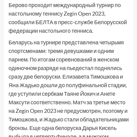
Берово проходит международный турнир по
настольному теннису Zegin Open 2023,
сообщили БЕЛТА в пресс-службе Белорусской
федерации настольного тенниса.
Беларусь на турнире представлена четырьмя
спортсменами: тремя девушками и одним
парнем. По итогам соревнований в женском
одиночном разряде на пьедестал поднялись
сразу две белоруски. Елизавета Тимошкова и
Яна Жадько дошли до полуфинальной стадии,
где уступили сербкам Таяне Йокич и Анете
Максути соответственно. Матч за третье место
на Zegin Open 2023 не предусмотрен, поэтому и
Тимошкова, и Жадько стали обладательницами
бронзы. Еще одна белоруска Дарья Кисель
выбыла в четвертьфинале, а в мужском