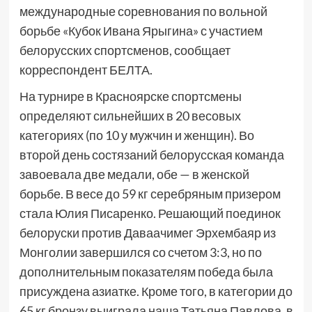
международные соревнования по вольной
борьбе «Кубок Ивана Ярыгина» с участием
белорусских спортсменов, сообщает
корреспондент БЕЛТА.
На турнире в Красноярске спортсмены
определяют сильнейших в 20 весовых
категориях (по 10 у мужчин и женщин). Во
второй день состязаний белорусская команда
завоевала две медали, обе — в женской
борьбе. В весе до 59 кг серебряным призером
стала Юлия Писаренко. Решающий поединок
белоруски против Даваачимег Эрхембаяр из
Монголии завершился со счетом 3:3, но по
дополнительным показателям победа была
присуждена азиатке. Кроме того, в категории до
65 кг бронзу выиграла наша Татьяна Павлова, в