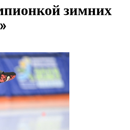
мпионкой зимних
»