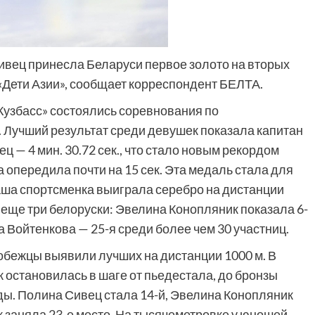
вец принесла Беларуси первое золото на вторых
Дети Азии», сообщает корреспондент БЕЛТА.
Кузбасс» состоялись соревнования по
. Лучший результат среди девушек показала капитан
 — 4 мин. 30.72 сек., что стало новым рекордом
 опередила почти на 15 сек. Эта медаль стала для
аша спортсменка выиграла серебро на дистанции
 еще три белоруски: Эвелина Конопляник показала 6-
а Войтенкова — 25-я среди более чем 30 участниц.
кобежцы выявили лучших на дистанции 1000 м. В
остановилась в шаге от пьедестала, до бронзы
нды. Полина Сивец стала 14-й, Эвелина Конопляник
к заняла 23-е место. На тысячеметровке у юношей