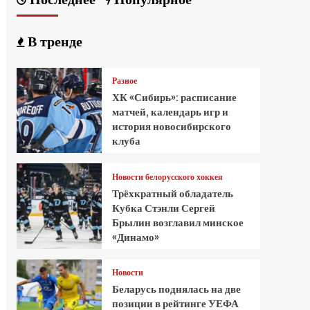
В тренде
Разное
ХК «Сибирь»: расписание
матчей, календарь игр и
история новосибирского
клуба
Новости белорусского хоккея
Трёхкратный обладатель
Кубка Стэнли Сергей
Брылин возглавил минское
«Динамо»
Новости
Беларусь поднялась на две
позиции в рейтинге УЕФА