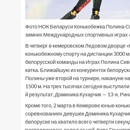
Фото НОК Беларуси Конькобежка Полина Си
зимних Международных спортивных играх «
В четверг в кемеровском Ледовом дворце «
конькобежному спорту на дистанции 3000 м
белорусской команды на Играх Полина Сивец
катка. Ближайшую из конкуренток белоруска
Полины уже второй на турнире, накануне н
1500 м. На трех тысячах сегодня выступили
й результат, Доминика Кухарчик — 13-я, Рин
Кроме того, 2 марта в Кемерове юные конь
соревнованиях девушек Доминика Кухарчик 
белоруске на хватило всего четверти секу
расположилась вслед за ней, Кира Гончари