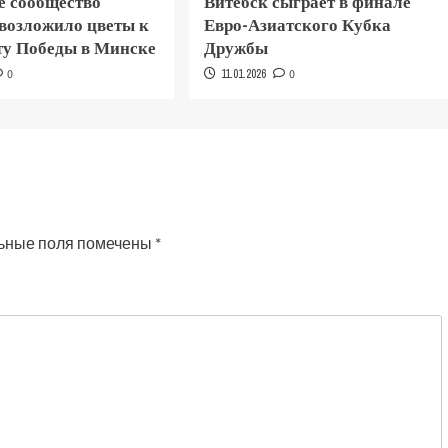
е сообщество
Витебск сыграет в финале
 возложило цветы к
Евро-Азиатского Кубка
у Победы в Минске
Дружбы
0
11.01.2026
0
ьные поля помечены
*