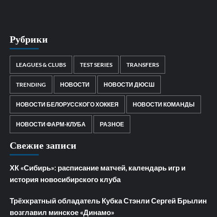
Рубрики
LEAGUES & CLUBS
TEST SERIES
TRANSFERS
TRENDING
НОВОСТИ
НОВОСТИ ДЮСШ
НОВОСТИ БЕЛОРУССКОГО ХОККЕЯ
НОВОСТИ КОМАНДЫ
НОВОСТИ ФАРМ-КЛУБА
РАЗНОЕ
Свежие записи
ХК «Сибирь»: расписание матчей, календарь игр и
история новосибирского клуба
Трёхкратный обладатель Кубка Стэнли Сергей Брылин
возглавил минское «Динамо»