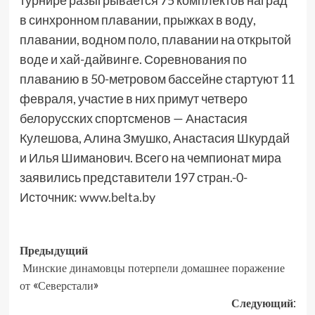
турнире разыгрывается 75 комплектов наград
в синхронном плавании, прыжках в воду,
плавании, водном поло, плавании на открытой
воде и хай-дайвинге. Соревнования по
плаванию в 50-метровом бассейне стартуют 11
февраля, участие в них примут четверо
белорусских спортсменов — Анастасия
Кулешова, Алина Змушко, Анастасия Шкурдай
и Илья Шиманович. Всего на чемпионат мира
заявились представители 197 стран.-0-
Источник:
www.belta.by
Предыдущий
Минские динамовцы потерпели домашнее поражение
от «Северстали»
Следующий: