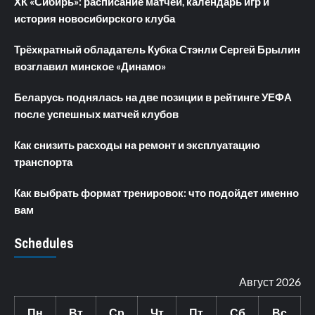
ХК «Сибирь»: расписание матчей, календарь игр и
история новосибирского клуба
Трёхкратный обладатель Кубка Стэнли Сергей Брылин
возглавил минское «Динамо»
Беларусь поднялась на две позиции в рейтинге УЕФА
после успешных матчей клубов
Как снизить расходы на ремонт и эксплуатацию
транспорта
Как выбрать формат тренировок: что подойдет именно
вам
Schedules
Август 2026
Пн
Вт
Ср
Чт
Пт
Сб
Вс