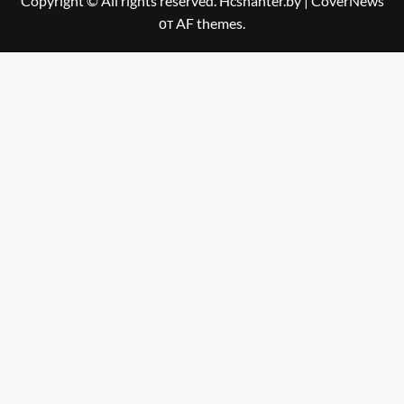
Copyright © All rights reserved. Hcshahter.by
|
CoverNews
от AF themes.