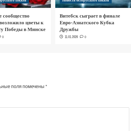
орусского хоккея
Новости белорусского хоккея
е сообщество
Витебск сыграет в финале
 возложило цветы к
Евро-Азиатского Кубка
у Победы в Минске
Дружбы
0
11.01.2026
0
ьные поля помечены
*