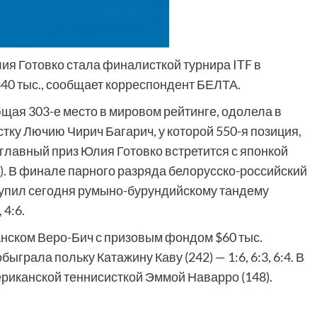
ия Готовко стала финалисткой турнира ITF в
40 тыс., сообщает корреспондент БЕЛТА.
щая 303-е место в мировом рейтинге, одолела в
тку Лючию Чирич Багарич, у которой 550-я позиция,
а главный приз Юлия Готовко встретится с японкой
). В финале парного разряда белорусско-российский
тупил сегодня румыно-бурундийскому тандему
4:6.
нском Веро-Бич с призовым фондом $60 тыс.
ыграла польку Катажину Каву (242) — 1:6, 6:3, 6:4. В
риканской теннисисткой Эммой Наварро (148).