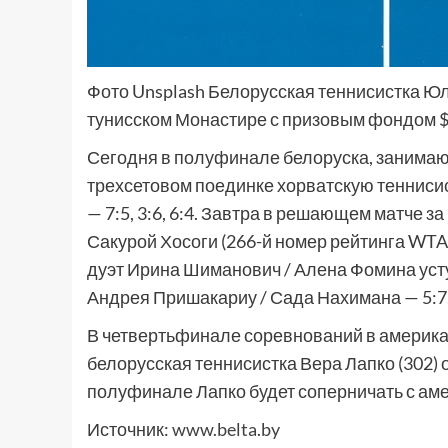
Фото Unsplash Белорусская теннисистка Юл
тунисском Монастире с призовым фондом $
Сегодня в полуфинале белоруска, занимаю
трехсетовом поединке хорватскую теннисис
— 7:5, 3:6, 6:4. Завтра в решающем матче з
Сакурой Хосоги (266-й номер рейтинга WTA
дуэт Ирина Шиманович / Алена Фомина ус
Андрея Пришакариу / Сада Нахимана — 5:7, 
В четвертьфинале соревнований в америка
белорусская теннисистка Вера Лапко (302) об
полуфинале Лапко будет соперничать с аме
Источник:
www.belta.by