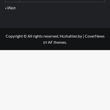
« Июл
Copyright © All rights reserved. Hcshahter.by
|
CoverNews
от AF themes.