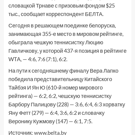
словацкой Трнаве с призовым фондом $25
тыс., сообщает корреспондент БЕЛТА.
Сегодня в решающем поединке белоруска,
занимающая 355-е место в мировом рейтинге,
обыграла чешкую теннисистку Люцию
Гавличкову, у которой 437-я позиция в рейтинге
WTA, — 4:6, 7:6 (7:1), 6:2.
На пути к сегодняшнему финалу Вера Лапко
победила представительницу Китайского
Тайбэя И Ян Ю (610-й номер мирового
рейтинга) — 6:2, 6:2, чешскую теннисистку
Барбору Палицову (228) — 3:6, 6:4, 6:3 хорватку
Яну Фетт (279) — 6:4, 3:6, 6:2 и словачку
Веронику Кужмову (147) — 6:1, 7:5.
Источник:
www.belta.by